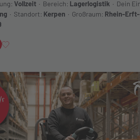
gung:
Vollzeit
Bereich:
Lagerlogistik
Dein Ei
ung
Standort:
Kerpen
Großraum:
Rhein-Erft-
Logistik
9
Lust auf Logistik
Als Favorit hinzufügen
Lust auf Lager
Lust auf Laster