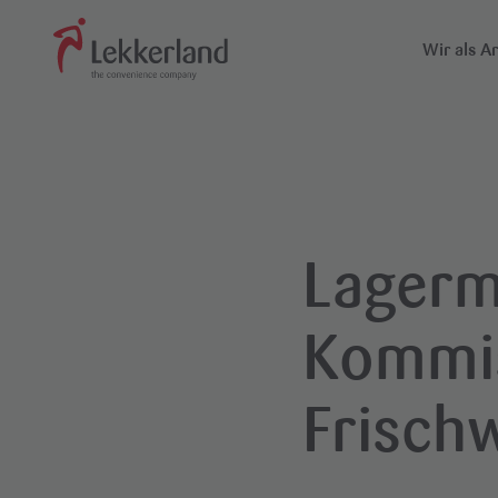
Wir als A
Über un
Suchfeld
Standor
Weiterk
Lagerm
Kommis
Frisch