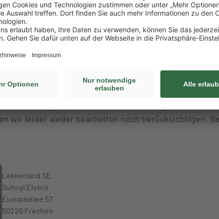
0 Mitarbeitenden, die mit ihrem Know-how und Engagemen
tarkes, einzigartiges Team bilden..
hen, sondern schaffen Zukunft – für unsere Kund:innen u
 das Morgen denken.
Lekker. Besser. Weiter. Lekkerland.
 Teil von uns
eine Bewerbung über das Online-Bewerbungstool. Bewer
en wir leider weder bearbeiten noch berücksichtigen. B
Lekkerland SE
Sunnyi Elvers
Europaallee 57
50226 Frechen