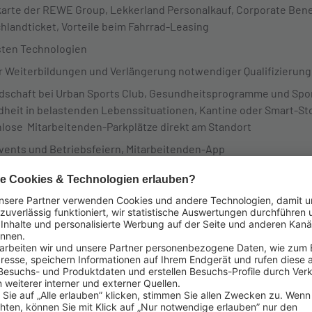
karte der REWE Group, Lekkerland Personalkauf, Corporate Bene
hlandticket, Vorteile beim Fahrrad-Leasing
sten Technologien
 Weiterbildungen und Verlängerung notwendiger Qualifizierun
dschaft bei Urban Sports Club, Gesundheitsprogramme und Spo
heit in belastenden Lebenssituationen, Kantine oder Smart-Sto
nlose Mitarbeitenden-Parkplätze direkt am Standort ​
ents und Betriebsfeiern, Mitarbeitenden-App
der
REWE Group
, ist der Spezialist für die Unterwegsvers
 Als Großhandels-, Dienstleistungs- und Logistikpartne
 40.000 Verkaufsstellen unserer Kund:innen mit Produkt
runter Tankstellen, Kioske, Convenience Stores, Ladepar
as ist längst nicht alles: Wir gestalten den Unterwegs
, Foodservice-Konzepte, technische Lösungen und Sho
m Zeitgeist der mobilen Gesellschaft entsprechen. Unse