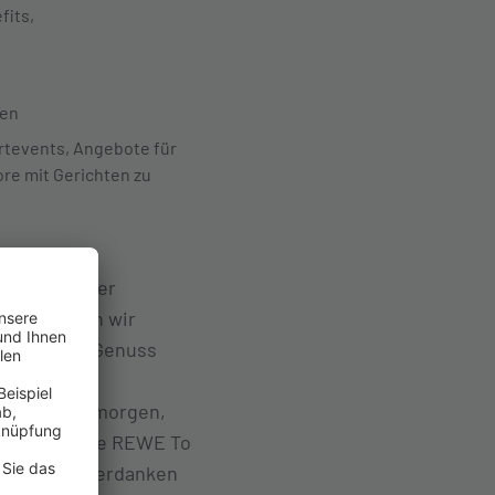
fits,
gen
rtevents, Angebote für
re mit Gerichten zu
orgung in vier
r versorgen wir
en für den Genuss
ks und die
konsum von morgen,
pformate wie REWE To
ren Erfolg verdanken