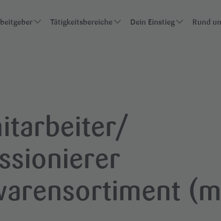
rbeitgeber
Tätigkeitsbereiche
Dein Einstieg
Rund um
s
Übersicht der Bereiche
Schüler:innen
te
Vertrieb
Studierende
ommen mit Lekkerland
Kaufmännische Bereiche
Berufseinsteigende
itarbeiter/
IT & E-Commerce
Berufserfahrene
sionierer
Category Management
warensortiment (
Business Development
Logistik & Supply-Chain-Management