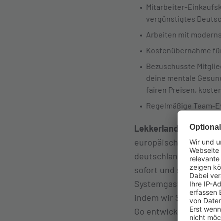
Mitarbeiter-Einkaufs
vergünstigtes
Deutsc
Arbeiten mit modern
Kostenübernahme für
Bezuschusste Mitglie
deine mentale Gesund
fairen Preisen, koste
Regelmäßige Team-Ev
Lekkerland
, ein Teil 
europäischen Ländern.
deutschlandweit rund
sofort und später, da
Systemgastronomie. D
indem wir Sortimente
Go entwickeln, die de