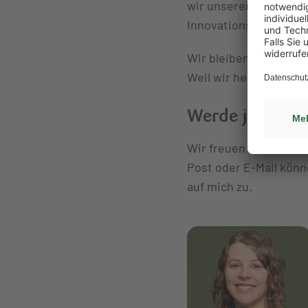
wir unseren rund 3.80
Innovationskraft ein s
Wir bleiben nicht ste
Weil wir heute schon
Werde jetzt ein
Wir freuen uns auf d
Post oder E-Mail könn
auf mich zu.