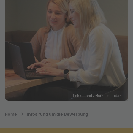
Lekkerland / Mark Feuerstake
Breadcrumb-Navigation
Home
Infos rund um die Bewerbung