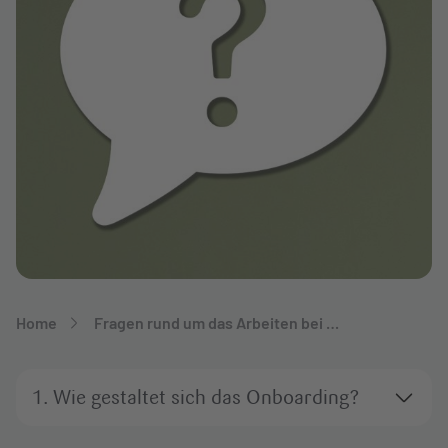
Breadcrumb-Navigation
Home
Fragen rund um das Arbeiten bei …
1. Wie gestaltet sich das Onboarding?
Für Mitarbeiter:innen in der Zentrale sowie