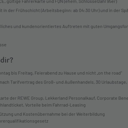
E, gültige Fahrerkarte und FQN (ehem. Schlüsselzahl 95er)
it in der Frühschicht (Arbeitsbeginn: ab 04:30 Uhr) und in der Sp
dliches und kundenorientiertes Auftreten mit guten Umgangsf
sse
 dir?
ntag bis Freitag, Feierabend zu Hause und nicht „on
the
road
“
 nach Tarifvertrag des Groß- und Außenhandels, 30 Urlaubstage,
karte der REWE Group, Lekkerland Personalkauf, Corporate Bene
hlandticket, Vorteile beim Fahrrad-Leasing
ützung und Kostenübernahme bei der Weiterbildung
hrerqualifikationsgesetz