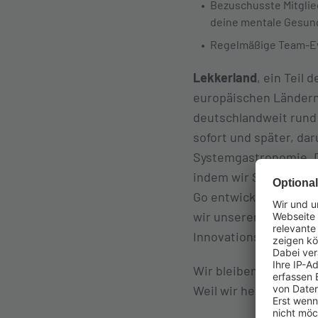
Bezuschusste Mitglie
deine mentale Gesund
Regelmäßige Team-Ev
Lekkerland
, ein Teil 
europäischen Ländern.
deutschlandweit rund
sofort und später, da
Systemgastronomie. D
indem wir Sortimente
Go entwickeln, die de
wir unseren rund 3.80
Innovationskraft ein s
Wir bleiben nicht ste
Weil wir heute schon