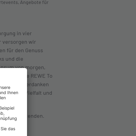
rtevents, Angebote für
orgung in vier
r versorgen wir
en für den Genuss
ks und die
konsum von morgen,
pformate wie REWE To
ren Erfolg verdanken
t, ihrer Vielfalt und
nd Mitarbeitenden.