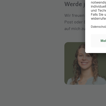
Werde jetzt ein
Wir freuen uns auf d
Post oder E-Mail könn
auf mich zu.