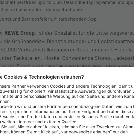
dschaft bei Urban Sports Club, Gesundheitsprogramme und Spo
heit in belastenden Lebenssituationen
ents und Betriebsfeiern, Mitarbeitenden-App
der
REWE Group
, ist der Spezialist für die Unterwegsvers
 Als Großhandels-, Dienstleistungs- und Logistikpartne
 40.000 Verkaufsstellen unserer Kund:innen mit Produkt
runter Tankstellen, Kioske, Convenience Stores, Ladepar
as ist längst nicht alles: Wir gestalten den Unterwegs
, Foodservice-Konzepte, technische Lösungen und Sho
m Zeitgeist der mobilen Gesellschaft entsprechen. Unse
0 Mitarbeitenden, die mit ihrem Know-how und Engagemen
tarkes, einzigartiges Team bilden.
hen, sondern schaffen Zukunft – für unsere Kund:innen u
 das Morgen denken.
Lekker. Besser. Weiter. Lekkerland.