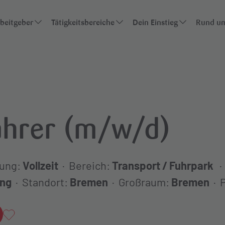
rbeitgeber
Tätigkeitsbereiche
Dein Einstieg
Rund um
s
Übersicht der Bereiche
Schüler:innen
te
Vertrieb
Studierende
ommen mit Lekkerland
Kaufmännische Bereiche
Berufseinsteigende
hrer (m/w/d)
IT & E-Commerce
Berufserfahrene
gung:
Vollzeit
Bereich:
Transport / Fuhrpark
Category Management
ung
Standort:
Bremen
Großraum:
Bremen
P
Business Development
Als Favorit hinzufügen
Logistik & Supply-Chain-Management