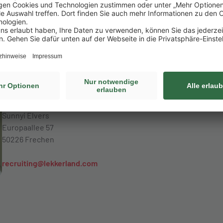
 Teil von uns
eine Bewerbung über das Online-Bewerbungstool. Bewer
en wir leider weder bearbeiten noch berücksichtigen. B
Lekkerland SE
Sunnyi Elvers
Europaallee 57
50226 Frechen
recruiting@lekkerland.com