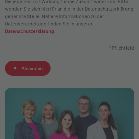
Sie jederzeit mit Wirkung für die Zukunft widerrufe. Bitte
wenden Sie sich hierfür an die in der Datenschutzerklärung
genannte Stelle. Nähere Informationen zu der
Datenverarbeitung finden Sie in unserer
Datenschutzerklärung
.
*
Pflichtfeld
Absenden
A
l
t
e
r
n
a
t
i