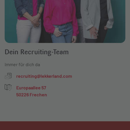
v
e
:
Dein Recruiting-Team
Immer für dich da
recruiting@lekkerland.com
Europaallee 57
50226 Frechen